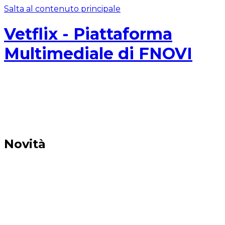
Salta al contenuto principale
Vetflix - Piattaforma
Multimediale di FNOVI
Novità